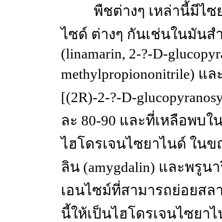
พืชต่างๆ เหล่านี้มี
ไซด์ ต่างๆ กันเช่นในมัน
(linamarin, 2-?-D-glucopy
methylpropiononitrile) แล
[(2R)-2-?-D-glucopyranosy
ละ 80-90 และที่เหลือพบใ
ไฮโดรเจนไซยาไนด์ ในขณ
ลิน (amygdalin) และพรูนาร
เอนไซม์ที่สามารถย่อยสล
นี้ให้เป็นไฮโดรเจนไซยาไนด์